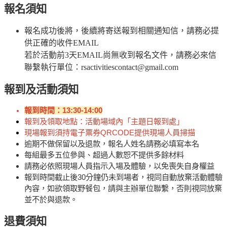
報名須知
報名成功後將，後續將寄送報到相關通知信，請務必提
供正確的收件EMAIL
若於活動前3天EMAIL尚無收到報名文件，請務必來信
聯繫執行單位：rsactivitiescontact@gmail.com
報到及活動須知
13:30-14:00
報到時間：
報到及領取地點：
活動場域內「主題日報到處」
現場報到須持電子票券
QRCODE
提供現場人員掃描
逾期不做保留以及退款，
報名人姓名請務必填寫本名
每組最多五位參與、超過人數恕不提供多餘材料
請務必依照現場人員指示入場及體驗，以免喪失自身權益
報到時間截止後
30
分鐘仍未到場者，視同自動放棄活動體驗
內容，如欲領取野餐包，請與主辦單位聯繫，否則視同放棄
並不於與退款。
退費須知