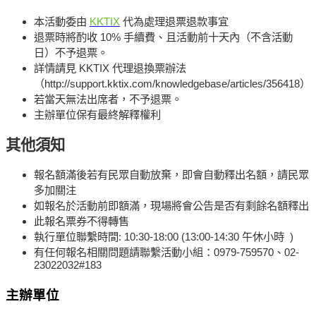
本活動委由
KKTIX
代為處理退票退款事宜
退票時將酌收
10%
手續費、且活動前十天內（不含活動
日）不予退票。
詳情請見
KKTIX
代理退換票辦法
（
http://support.kktix.com/knowledgebase/articles/356418
）
若當天無法出席者，不予退票。
主辦單位保有最終解釋權利
其他須知
報名額滿後若有民眾自動放棄，即會自動釋出名額，請民眾
多加關注
如報名於活動前即額滿，現場將會公告是否有剩餘名額釋出
此報名票券不得轉售
執行單位聯繫時間
: 10:30-18:00 (13:00-14:30
午休小時
)
有任何報名相關問題請聯繫活動小組：
0979-759570、02-
23022032#183
主辦單位