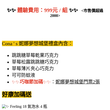
✨✨
體驗費用：999元 / 組
✨✨
<市售價超過
2000>
Cona ' s 妮娜夢想城堡禮盒內含：
跳跳糖草莓乾果巧克力
草莓松露跳跳糖巧克力
草莓薄片夾心巧克力
可可防蚊液
✨✨
巧咖節加碼
✨✨
：
妮娜夢想城堡門票2張
好康加碼送
Feeling 18 氣泡水 4 瓶